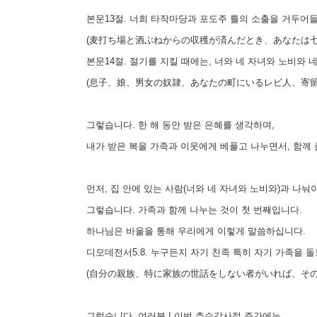
본문13절. 너희 타작마당과 포도주 틀의 소출을 거두어들
(麦打ち場と酒ぶねからの収穫が済んだとき、あなたは七
본문14절. 절기를 지킬 때에는, 너와 네 자녀와 노비와
(息子、娘、男女の奴隷、あなたの町にいるレビ人、寄留
그렇습니다. 한 해 동안 받은 은혜를 생각하며,
내가 받은 복을 가족과 이웃에게 베풀고 나누면서, 함께
먼저, 집 안에 있는 사람(너와 네 자녀와 노비와)과 나눠
그렇습니다. 가족과 함께 나누는 것이 첫 번째입니다.
하나님은 바울을 통해 우리에게 이렇게 말씀하십니다.
디모데전서5:8. 누구든지 자기 친족 특히 자기 가족을 
(自分の親族、特に家族の世話をしない者がいれば、その
그렇습니다. 여러분 ! 이번 추수감사절 주간에는,