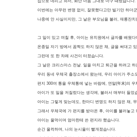
집으로 데리고 와서, 화난 마음 그대로 마구 때렸습니다.
이번에는 아무런 변명 없이, 잘못했다고만 빌기만 하더군
나중에 안 사실이지만, 그 날은 부모님을 불러, 재롱잔치
그 일이 있고 며칠 후, 아이는 유치원에서 글자를 배웠다
온종일 자기 방에서 꼼짝도 하지 않은 채, 글을 써대고 
그런데 또 한 차례 사건이 터졌습니다.
그 날은 크리스마스 전날. 일을 마치고 퇴근을 하려고 하는
우리 동네 우체국 출장소에서 왔는데, 우리 아이가 주소도 
편지 300여 통을 우체통에 넣는 바람에, 연말(年末)의 
아이가 또 일을 저질렀다는 생각에, 불러서 매부터 들었
아이는 그렇게 맞는데도, 한마디 변명도 하지 않은 채, 
그래서 우체국에 가 편지를 받아온 후, 아이를 불러놓고 왜
아이는 울먹이며 엄마한테 쓴 편지라 했습니다.
순간 울컥하며, 나의 눈시울이 빨개졌습니다.