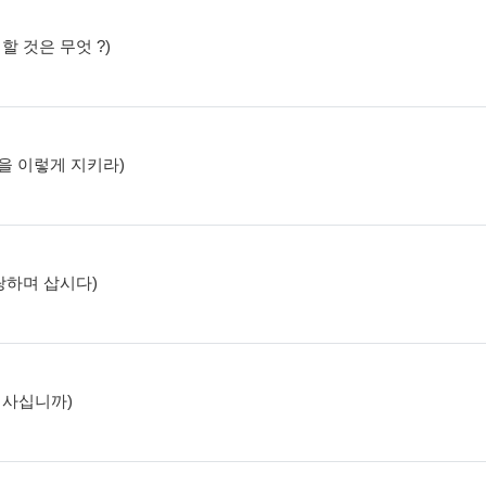
 할 것은 무엇 ?)
절>을 이렇게 지키라)
자랑하며 삽시다)
며 사십니까)