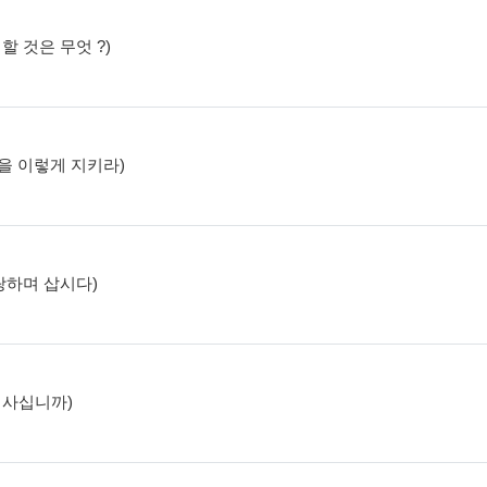
 할 것은 무엇 ?)
절>을 이렇게 지키라)
자랑하며 삽시다)
며 사십니까)