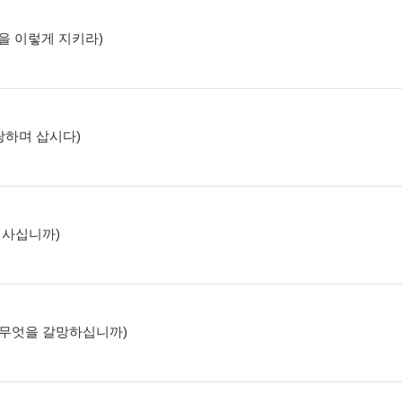
절>을 이렇게 지키라)
자랑하며 삽시다)
며 사십니까)
고, 무엇을 갈망하십니까)