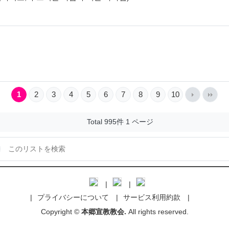
1
2
3
4
5
6
7
8
9
10
Total 995件
1 ページ
プライバシーについて
サービス利用約款
Copyright ©
本郷宣教教会.
All rights reserved.