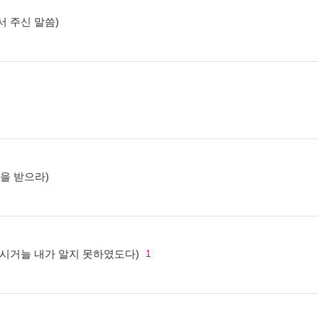
에서 주신 말씀)
함을 받으라)
서 계시거늘 내가 알지 못하였도다)
1