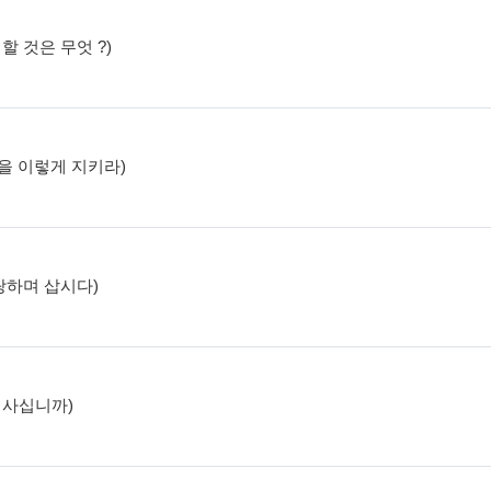
 할 것은 무엇 ?)
절>을 이렇게 지키라)
자랑하며 삽시다)
며 사십니까)