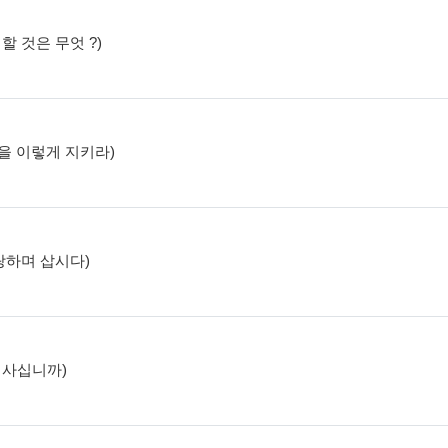
 할 것은 무엇 ?)
절>을 이렇게 지키라)
자랑하며 삽시다)
며 사십니까)