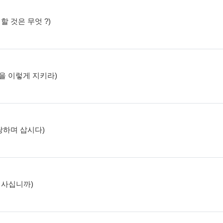
 할 것은 무엇 ?)
절>을 이렇게 지키라)
자랑하며 삽시다)
며 사십니까)